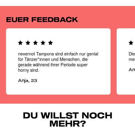
EUER FEEDBACK
nevernot Tampons sind einfach nur genial
Di
für Tänzer*innen und Menschen, die
mei
gerade während ihrer Periode super
horny sind.
An
Anja, 23
DU WILLST NOCH
MEHR?