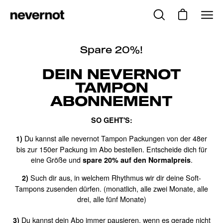
Inhalt
überspringen
Suchleiste
Warenkorb 
Nav
Mit KI generiert
öffnen
öffn
Spare 20%!
DEIN NEVERNOT
TAMPON
ABONNEMENT
SO GEHT'S:
Du kannst alle nevernot Tampon Packungen von der 48er
1)
bis zur 150er Packung im Abo bestellen. Entscheide dich für
eine Größe und
.
spare 20% auf den Normalpreis
Such dir aus, in welchem Rhythmus wir dir deine Soft-
2)
Tampons zusenden dürfen. (monatlich, alle zwei Monate, alle
drei, alle fünf Monate)
Du kannst dein Abo immer pausieren, wenn es gerade nicht
3)