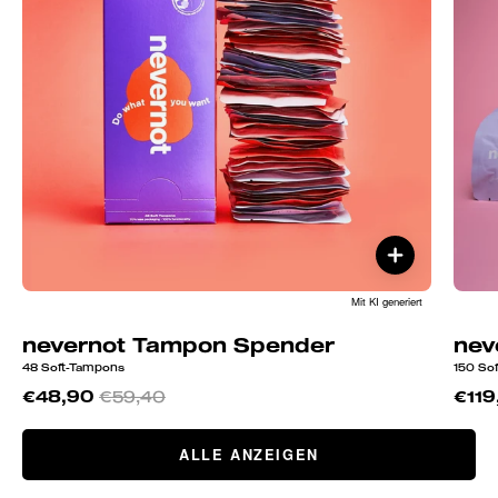
Mit KI generiert
nevernot Tampon Spender
nev
48 Soft-Tampons
150 So
€48,90
€59,40
€119
ALLE ANZEIGEN