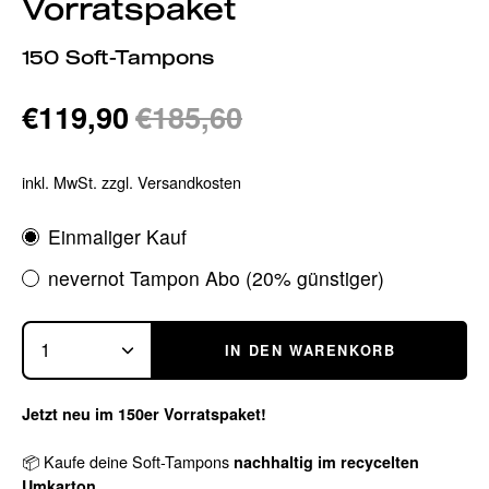
Vorratspaket
150 Soft-Tampons
€119,90
€185,60
inkl. MwSt. zzgl. Versandkosten
Abonnement
Einmaliger Kauf
nevernot Tampon Abo (20% günstiger)
1
IN DEN WARENKORB
Jetzt neu im 150er Vorratspaket!
📦 Kaufe deine Soft-Tampons
nachhaltig im recycelten
Umkarton