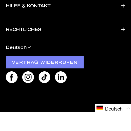
HILFE & KONTAKT
RECHTLICHES
Sprache
Deutsch
VERTRAG WIDERRUFEN
Deutsch