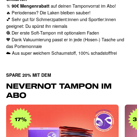
％
auf deinen Tamponvorrat im Abo!
90€ Mengenrabatt
🔥 Periodensex? Die Laken bleiben sauber!
💕 Sehr gut für Schmerzpatient:innen und Sportler:innen
geeignet: Du spürst ihn niemals
🧶 Der erste Soft-Tampon mit optionalem Faden
🧡 Dank Vakuumierung passt er in jede (Hosen-) Tasche und
das Portemonnaie
☁️ Aus super weichem Schaumstoff, 100% schadstofffrei
SPARE 20% MIT DEM
NEVERNOT TAMPON IM
ABO
Products
nevernot
17%
Tampon
Spender