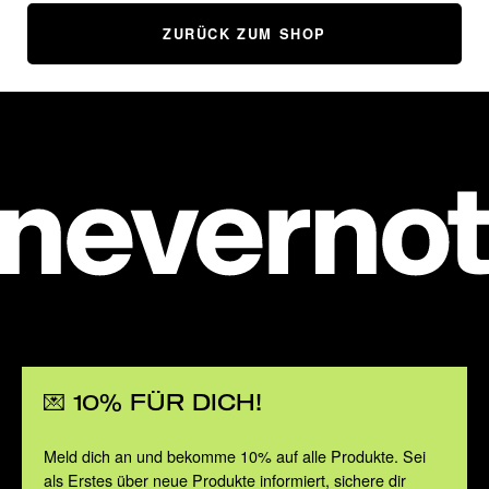
ZURÜCK ZUM SHOP
💌 10% FÜR DICH!
Meld dich an und bekomme 10% auf alle Produkte. Sei
als Erstes über neue Produkte informiert, sichere dir