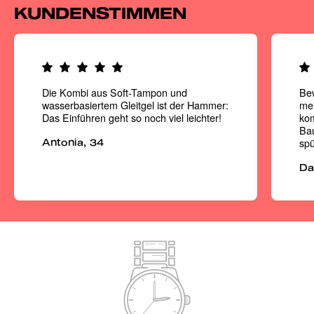
KUNDENSTIMMEN
Die Kombi aus Soft-Tampon und
Be
wasserbasiertem Gleitgel ist der Hammer:
mei
Das Einführen geht so noch viel leichter!
kom
Ba
spü
Antonia, 34
Da