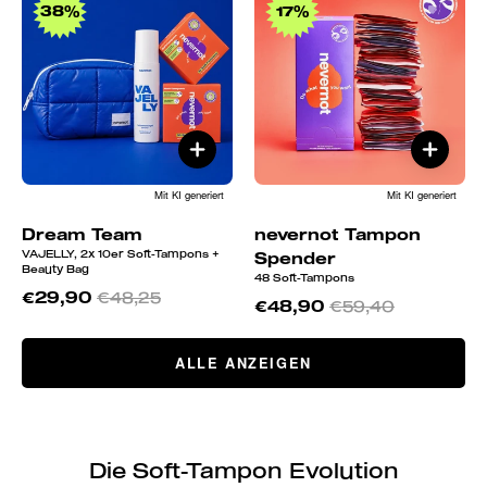
Team
nevernot
38%
17%
Tampon
Spender
Mit KI generiert
Mit KI generiert
Dream Team
nevernot Tampon
VAJELLY, 2x 10er Soft-Tampons +
Spender
Beauty Bag
48 Soft-Tampons
€29,90
€48,25
€48,90
€59,40
ALLE ANZEIGEN
Mit KI generiert
Die Soft-Tampon Evolution