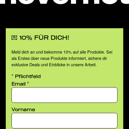
💌 10% FÜR DICH!
Meld dich an und bekomme 10% auf alle Produkte. Sei
als Erstes über neue Produkte informiert, sichere dir
exklusive Deals und Einblicke in unsere Arbeit.
*
Pflichtfeld
*
Email
Vorname