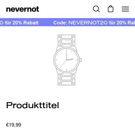
Inhalt
überspringen
Suchleiste
Warenkorb 
Nav
öffnen
öffn
r 20% Rabatt
Code:
für 20% Rabatt
NEVERNOT20
Produkttitel
€19,99