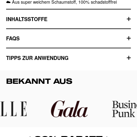
☁️ Aus super weichem Schaumstoff, 100% schadstofffrei
INHALTSSTOFFE
FAQS
TIPPS ZUR ANWENDUNG
BEKANNT AUS
Mit KI generiert
Logo
Logo
Lo