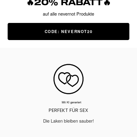
🔥20% RABATT🔥
bild
bild
bil
auf alle nevernot Produkte
CODE: NEVERNOT20
Mit KI generiert
PERFEKT FÜR SEX
Die Laken bleiben sauber!
Mit KI generiert