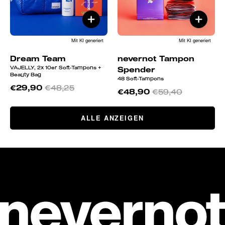
Mit KI generiert
Mit KI generiert
Dream Team
nevernot Tampon
VAJELLY, 2x 10er Soft-Tampons +
Spender
Beauty Bag
48 Soft-Tampons
€29,90
€48,25
€48,90
€59,40
ALLE ANZEIGEN