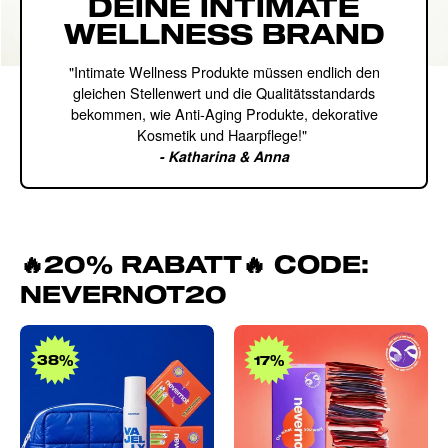
DEINE INTIMATE
WELLNESS BRAND
"Intimate Wellness Produkte müssen endlich den
gleichen Stellenwert und die Qualitätsstandards
bekommen, wie Anti-Aging Produkte, dekorative
Kosmetik und Haarpflege!"
- Katharina & Anna
🔥20% RABATT🔥 CODE:
NEVERNOT20
Dream
Products
Team
nevernot
38%
17%
Tampon
Spender