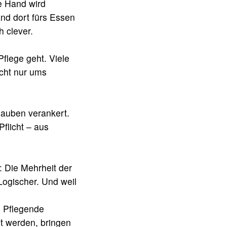
e Hand wird
and dort fürs Essen
h clever.
flege geht. Viele
icht nur ums
Glauben verankert.
flicht – aus
: Die Mehrheit der
Logischer. Und weil
: Pflegende
t werden, bringen