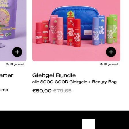
Mit KI generiert
Mit KI generiert
arter
Gleitgel Bundle
alle SOOO GOOD Gleitgele + Beauty Bag
Pump
€59,90
€79,65