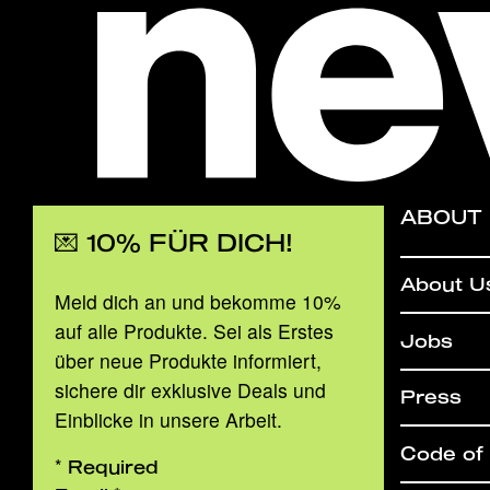
ABOUT
💌 10% FÜR DICH!
About U
Meld dich an und bekomme 10%
auf alle Produkte. Sei als Erstes
Jobs
über neue Produkte informiert,
sichere dir exklusive Deals und
Press
Einblicke in unsere Arbeit.
Code of
*
Required