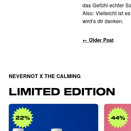
das Gefühl echter S
Also: Vielleicht ist 
wird’s dir danken.
← Older Post
NEVERNOT X THE CALMING
LIMITED EDITION
Intimate
Care
22%
44%
Bundle