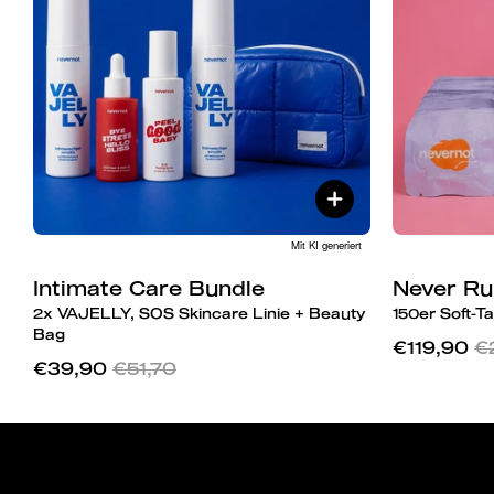
Mit KI generiert
Intimate Care Bundle
Never Ru
2x VAJELLY, SOS Skincare Linie + Beauty
150er Soft-T
Bag
€119,90
€
€39,90
€51,70