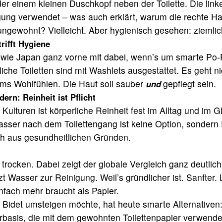
r einem kleinen Duschkopf neben der Toilette. Die link
nigung verwendet – was auch erklärt, warum die rechte H
t ungewohnt? Vielleicht. Aber hygienisch gesehen: ziemlic
trifft Hygiene
 wie Japan ganz vorne mit dabei, wenn’s um smarte Po-P
liche Toiletten sind mit Washlets ausgestattet. Es geht n
ums Wohlfühlen. Die Haut soll sauber
gepflegt sein.
und
ern: Reinheit ist Pflicht
 Kulturen ist körperliche Reinheit fest im Alltag und im 
sser nach dem Toilettengang ist keine Option, sondern P
uch aus gesundheitlichen Gründen.
 trocken. Dabei zeigt der globale Vergleich ganz deutlich
t Wasser zur Reinigung. Weil’s gründlicher ist. Sanfter. 
nfach mehr braucht als Papier.
s Bidet umsteigen möchte, hat heute smarte Alternativen
asis, die mit dem gewohnten Toilettenpapier verwende