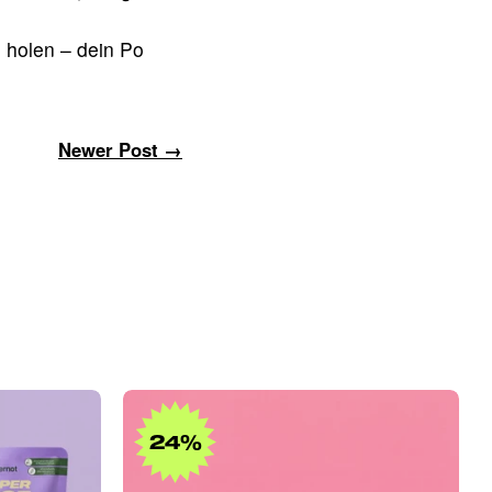
u holen – dein Po
Newer Post →
Gleitgel
Bundle
24%