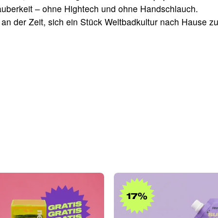
auberkeit – ohne Hightech und ohne Handschlauch.
es an der Zeit, sich ein Stück Weltbadkultur nach Hause z
Never
SUPER
Run
NICE
17%
Out
Baby
Set
Starter