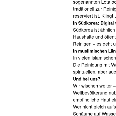
sogenannten Lota ode
traditionell zur Rei
reserviert ist. Kling
In Südkorea: Digital 
Südkorea ist ähnlich
Haushalte und öffent
Reinigen – es geht 
In muslimischen Länd
In vielen islamischen
Die Reinigung mit Wa
spirituellen, aber a
Und bei uns?
Wir wischen weiter –
Weltbevölkerung nutz
empfindliche Haut ei
Wer nicht gleich auf
Schäume auf Wasserb