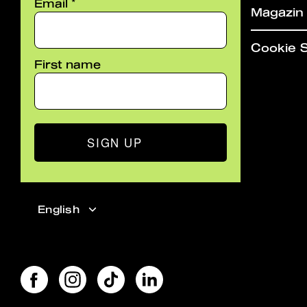
*
Email
Magazin
Cookie S
First name
SIGN UP
Language
English