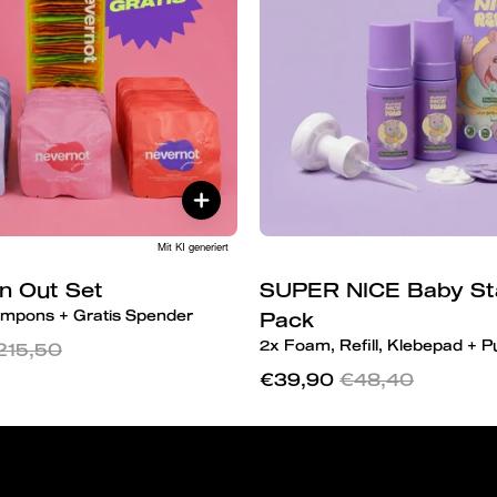
Pack
Mit KI generiert
n Out Set
SUPER NICE Baby St
ampons + Gratis Spender
Pack
2x Foam, Refill, Klebepad + 
215,50
€39,90
€48,40