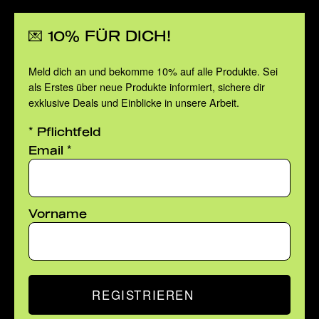
💌 10% FÜR DICH!
Meld dich an und bekomme 10% auf alle Produkte. Sei
als Erstes über neue Produkte informiert, sichere dir
exklusive Deals und Einblicke in unsere Arbeit.
*
Pflichtfeld
*
Email
Vorname
REGISTRIEREN