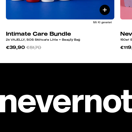
Mit KI generiert
Intimate Care Bundle
Nev
2x VAJELLY, SOS Skincare Linie + Beauty Bag
150er 
€39,90
€51,70
€119