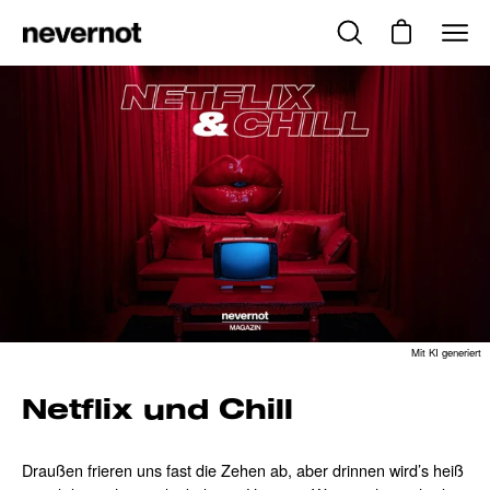
Inhalt
überspringen
Suchleiste
Warenkorb 
Nav
öffnen
öffn
Mit KI generiert
Netflix und Chill
Draußen frieren uns fast die Zehen ab, aber drinnen wird’s heiß