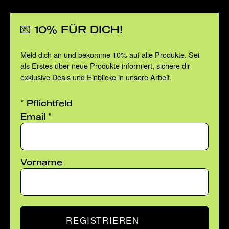
💌 10% FÜR DICH!
Meld dich an und bekomme 10% auf alle Produkte. Sei
als Erstes über neue Produkte informiert, sichere dir
exklusive Deals und Einblicke in unsere Arbeit.
*
Pflichtfeld
*
Email
Vorname
REGISTRIEREN