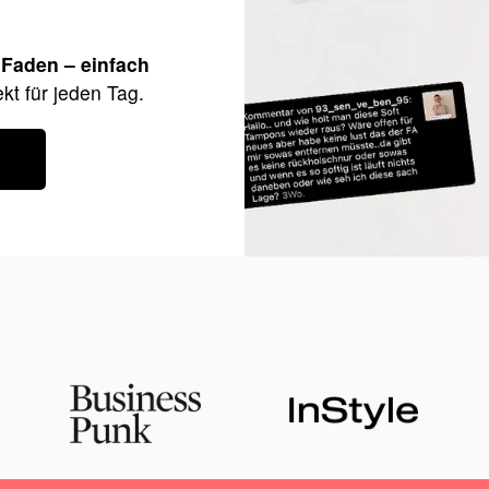
Sobald Sie ein Produkt 
 Faden – einfach
automatisch eingetragen
kt für jeden Tag.
VORTEILE
INHALTSSTOFFE
FAQS
TIPPS ZUR ANWENDUN
Logo
bild