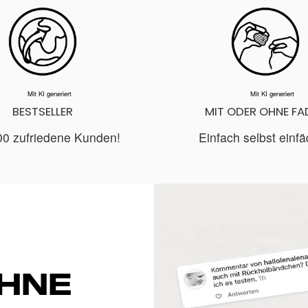
Black
Größe
Small
Mit KI generiert
Mit KI generiert
BESTSELLER
MIT ODER OHNE FA
Medium
00 zufriedene Kunden!
Einfach selbst einfä
Large
Menge
1
OHNE