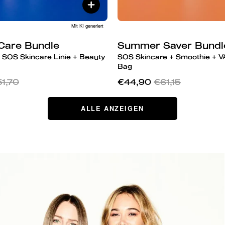
Mit KI generiert
 Care Bundle
Summer Saver Bundl
 SOS Skincare Linie + Beauty
SOS Skincare + Smoothie + 
Bag
1,70
€44,90
€61,15
ALLE ANZEIGEN