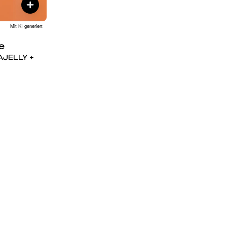
Mit KI generiert
e
VAJELLY +