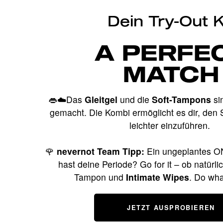
Dein Try-Out K
A PERFE
MATCH
👄☁️Das
Gleitgel
und die
Soft-Tampons
si
gemacht. Die Kombi ermöglicht es dir, den
leichter einzuführen.
🌹
nevernot Team Tipp:
Ein ungeplantes ON
hast deine Periode? Go for it – ob natürlic
Tampon und
Intimate Wipes
. Do wha
JETZT AUSPROBIEREN