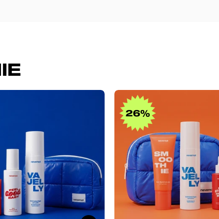
IE
Intimate
Summe
Care
Saver
26%
Bundle
Bundle