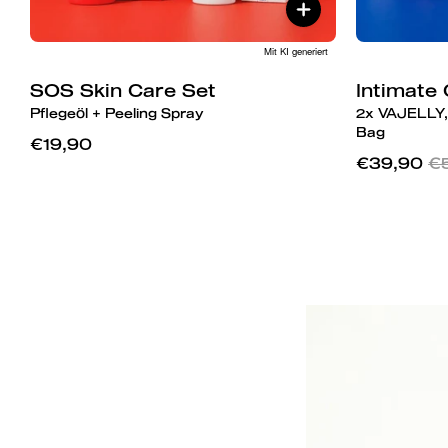
Mit KI generiert
SOS Skin Care Set
Intimate
Pflegeöl + Peeling Spray
2x VAJELLY,
Bag
€19,90
€39,90
€5