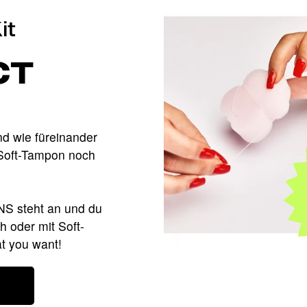
it
CT
nd wie füreinander
 Soft-Tampon noch
S steht an und du
h oder mit Soft-
t you want!