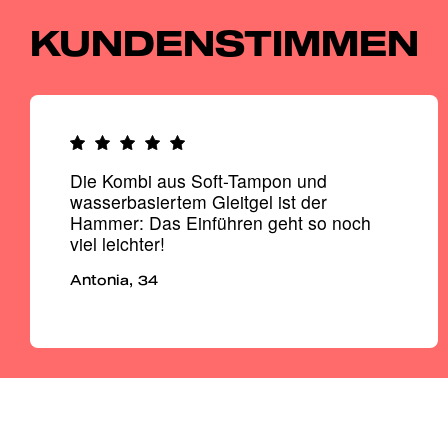
Logo
Logo
bild
bild
KUNDENSTIMMEN
Die Kombi aus Soft-Tampon und
wasserbasiertem Gleitgel ist der
Hammer: Das Einführen geht so noch
viel leichter!
Antonia, 34