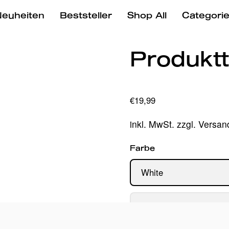
euheiten
Beststeller
Shop All
Categori
Produktt
€19,99
inkl. MwSt. zzgl. Versa
Farbe
White
Grey