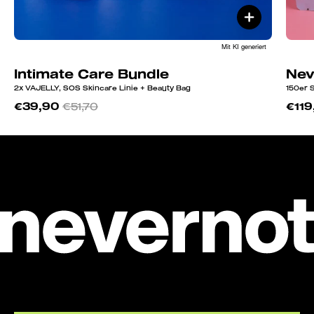
Mit KI generiert
Intimate Care Bundle
Nev
2x VAJELLY, SOS Skincare Linie + Beauty Bag
150er 
€39,90
€51,70
€119