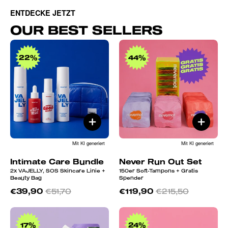
ENTDECKE JETZT
OUR BEST SELLERS
Intimate
Never
Care
Run
22%
44%
Bundle
Out
Set
Mit KI generiert
Mit KI generiert
Intimate Care Bundle
Never Run Out Set
2x VAJELLY, SOS Skincare Linie +
150er Soft-Tampons + Gratis
Beauty Bag
Spender
€39,90
€51,70
€119,90
€215,50
SUPER
Gleitgel
NICE
Bundle
17%
24%