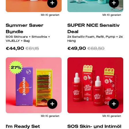
Mit KI generiert
Mit KI generiert
Summer Saver
SUPER NICE Sensitiv
Bundle
Deal
SOS Skincare + Smoothie +
2x Sensitiv Foam, Refill, Pump + 2x
VAJELLY + Bag
Häng
€44,90
€61,15
€49,90
€68,50
I'm
SOS
Ready
Skin-
27%
Set
und
Intimöl
Duo
Mit KI generiert
Mit KI generiert
I'm Ready Set
SOS Skin- und Intimöl