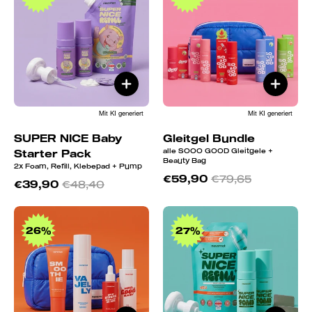
Baby
Starter
Pack
Mit KI generiert
Mit KI generiert
SUPER NICE Baby
Gleitgel Bundle
alle SOOO GOOD Gleitgele +
Starter Pack
Beauty Bag
2x Foam, Refill, Klebepad + Pump
€59,90
€79,65
€39,90
€48,40
Summer
SUPER
Saver
NICE
26%
27%
Bundle
Sensitiv
Deal