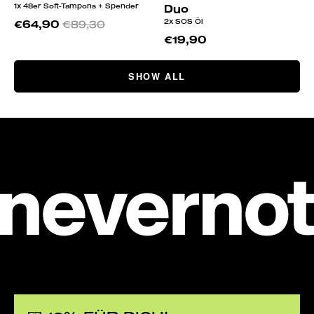
1x 48er Soft-Tampons + Spender
Duo
2x SOS Öl
€64,90
€89,30
€19,90
SHOW ALL