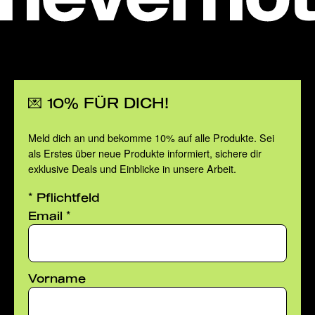
💌 10% FÜR DICH!
Meld dich an und bekomme 10% auf alle Produkte. Sei
als Erstes über neue Produkte informiert, sichere dir
exklusive Deals und Einblicke in unsere Arbeit.
*
Pflichtfeld
*
Email
Vorname