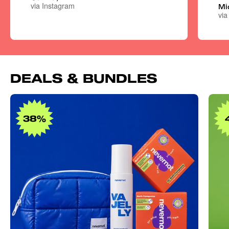
via Instagram
Mi
via
DEALS & BUNDLES
Dream
Team
38%