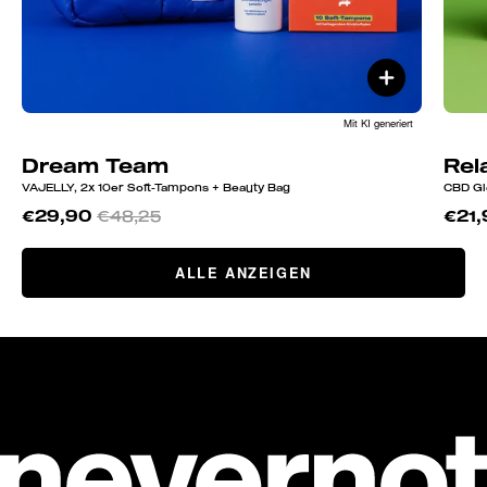
Mit KI generiert
Dream Team
Rel
VAJELLY, 2x 10er Soft-Tampons + Beauty Bag
CBD Gl
€29,90
€48,25
€21,
ALLE ANZEIGEN